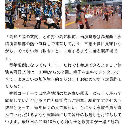
「高知の陸の玄関」と名打つ高知駅前。当演舞場は高知商工会
議所青年部の熱い気持ちで運営しており、三志士像に見守れな
がら、でっかい鯨（駅舎）と、回遊するように踊る演舞場で
す。
毎年恒例になっております、だれでも参加できるよさこい体
験も両日15時と、19時からの２回。鳴子を無料でレンタルで
きて、よさこい参加体験（約１０分）もお勧めです（定員約１
００名）。
物販コーナーでは地産地消の飲み食い露店、ゆっくり座って
飲食していただけるお席と観覧席もご用意。駅前でアクセスも
抜群とあって、毎年多くの人で賑わい、とにかく家族全員が喜
んでいただけるような演舞場にして皆様のお越しをお待ちして
います。最終日の21時10分から踊り子と観覧者が一緒の総踊