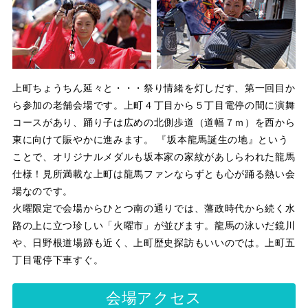
上町ちょうちん延々と・・・祭り情緒を灯しだす、第一回目か
ら参加の老舗会場です。上町４丁目から５丁目電停の間に演舞
コースがあり、踊り子は広めの北側歩道（道幅７ｍ）を西から
東に向けて賑やかに進みます。 『坂本龍馬誕生の地』という
ことで、オリジナルメダルも坂本家の家紋があしらわれた龍馬
仕様！見所満載な上町は龍馬ファンならずとも心が踊る熱い会
場なのです。
火曜限定で会場からひとつ南の通りでは、藩政時代から続く水
路の上に立つ珍しい「火曜市」が並びます。龍馬の泳いだ鏡川
や、日野根道場跡も近く、上町歴史探訪もいいのでは。上町五
丁目電停下車すぐ。
会場アクセス